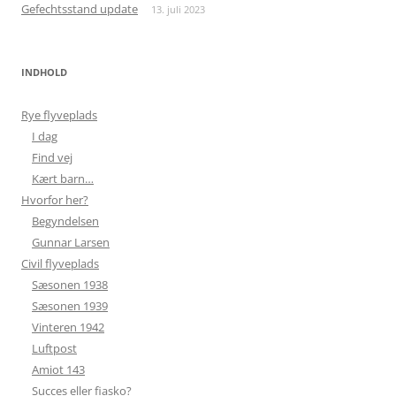
Gefechtsstand update
13. juli 2023
INDHOLD
Rye flyveplads
I dag
Find vej
Kært barn…
Hvorfor her?
Begyndelsen
Gunnar Larsen
Civil flyveplads
Sæsonen 1938
Sæsonen 1939
Vinteren 1942
Luftpost
Amiot 143
Succes eller fiasko?