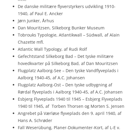
De danske militære flyverstyrkers udvikling 1910-
1940, af Paul E. Ancker
Jørn Junker, Århus
Dan Mouritzsen, Silkeborg Bunker Museum
Tobrouks Typologie, Atlantikwall – Südwall, af Alain
Chazette mfl.
Atlantic Wall Typology, af Rudi Rolf
Gefechtstand Silkeborg Bad – Det tyske militære
hovedkvarter på Silkeborg Bad, af Dan Mouritzsen
Flugplatz Aalborg-See – Den tyske Vandflyveplads i
Aalborg 1940-45, af A.C. Johansen
Flugplatz Aalborg-Ost – Den tyske udbygning af
Rørdal flyveplads i Aalborg 1940-45, af A.C. Johansen
Esbjerg Flyveplads 1940 til 1945 – Esbjerg Flyveplads
1940 til 1945, af Torben Thorsen og Morten S. Jensen
Angrebet på Værløse flyveplads den 9. april 1940, af
Hans A. Schrøder
Fall Weserübung, Planer-Dokumenter-Kort, af L-E v.