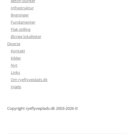
Beton bunker
Infrastruktur
Bygninger
Fundamenter
Flak-stilling
Øvrige lokaliteter
Diverse
Kontakt
Kilder
Nyt
Links
Om ryeflyveplads.dk
Hjælp
Copyright ryeflyveplads.dk 2003-2026 ©