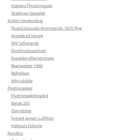
Hærens Flyvertropper
Skæbnen beseglet
Anden Verdenskrig
Flugstützpunkt-Kommando 18/XI Rye
Angreb på Norge
RAF luftangreb
Stockholmsarkivet
Engelske efterretninger
Begravelser 1940
Befrielsen
Mini-ubåde
Flygtningelejr
Flygtningekirkegård
Barak 203
Oprydning
Sylvest Jensen Luftfoto
Helmuts historie
Rundtur