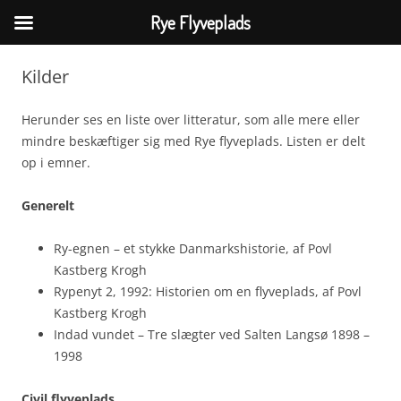
Rye Flyveplads
Hop
til
Kilder
indhold
Herunder ses en liste over litteratur, som alle mere eller
mindre beskæftiger sig med Rye flyveplads. Listen er delt
op i emner.
Generelt
Ry-egnen – et stykke Danmarkshistorie, af Povl
Kastberg Krogh
Rypenyt 2, 1992: Historien om en flyveplads, af Povl
Kastberg Krogh
Indad vundet – Tre slægter ved Salten Langsø 1898 –
1998
Civil flyveplads