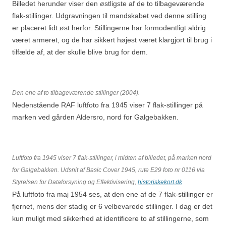
Billedet herunder viser den østligste af de to tilbageværende
flak-stillinger. Udgravningen til mandskabet ved denne stilling
er placeret lidt øst herfor. Stillingerne har formodentligt aldrig
været armeret, og de har sikkert højest været klargjort til brug i
tilfælde af, at der skulle blive brug for dem.
Den ene af to tilbageværende stillinger (2004).
Nedenstående RAF luftfoto fra 1945 viser 7 flak-stillinger på
marken ved gården Aldersro, nord for Galgebakken.
Luftfoto fra 1945 viser 7 flak-stillinger, i midten af billedet, på marken nord
for Galgebakken. Udsnit af Basic Cover 1945, rute E29 foto nr 0116 via
Styrelsen for Dataforsyning og Effektivisering,
historiskekort.dk
På luftfoto fra maj 1954 ses, at den ene af de 7 flak-stillinger er
fjernet, mens der stadig er 6 velbevarede stillinger. I dag er det
kun muligt med sikkerhed at identificere to af stillingerne, som