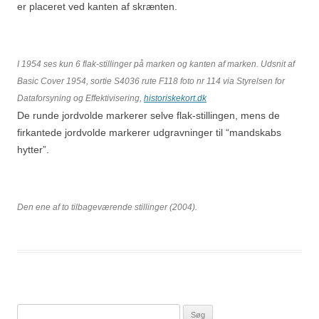
er placeret ved kanten af skrænten.
I 1954 ses kun 6 flak-stillinger på marken og kanten af marken. Udsnit af
Basic Cover 1954, sortie S4036 rute F118 foto nr 114 via Styrelsen for
Dataforsyning og Effektivisering,
historiskekort.dk
De runde jordvolde markerer selve flak-stillingen, mens de
firkantede jordvolde markerer udgravninger til “mandskabs
hytter”.
Den ene af to tilbageværende stillinger (2004).
Søg