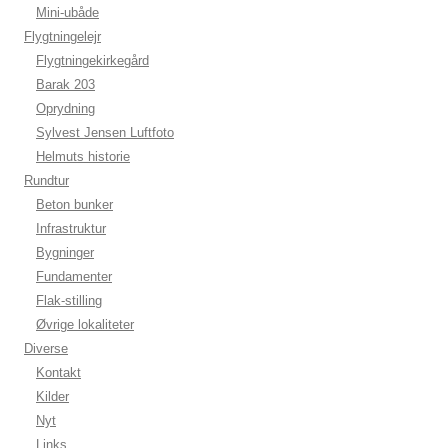
Mini-ubåde
Flygtningelejr
Flygtningekirkegård
Barak 203
Oprydning
Sylvest Jensen Luftfoto
Helmuts historie
Rundtur
Beton bunker
Infrastruktur
Bygninger
Fundamenter
Flak-stilling
Øvrige lokaliteter
Diverse
Kontakt
Kilder
Nyt
Links