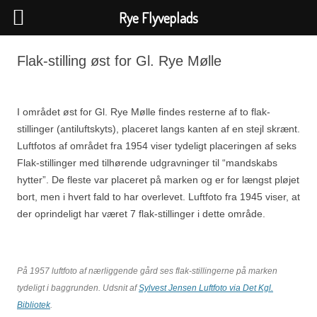
Rye Flyveplads
Hop
til
Flak-stilling øst for Gl. Rye Mølle
indhold
I området øst for Gl. Rye Mølle findes resterne af to flak-
stillinger (antiluftskyts), placeret langs kanten af en stejl skrænt.
Luftfotos af området fra 1954 viser tydeligt placeringen af seks
Flak-stillinger med tilhørende udgravninger til “mandskabs
hytter”. De fleste var placeret på marken og er for længst pløjet
bort, men i hvert fald to har overlevet. Luftfoto fra 1945 viser, at
der oprindeligt har været 7 flak-stillinger i dette område.
På 1957 luftfoto af nærliggende gård ses flak-stillingerne på marken
tydeligt i baggrunden. Udsnit af
Sylvest Jensen Luftfoto via Det Kgl.
Bibliotek
.