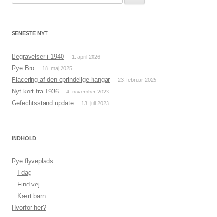
efter:
SENESTE NYT
Begravelser i 1940
1. april 2026
Rye Bro
18. maj 2025
Placering af den oprindelige hangar
23. februar 2025
Nyt kort fra 1936
4. november 2023
Gefechtsstand update
13. juli 2023
INDHOLD
Rye flyveplads
I dag
Find vej
Kært barn…
Hvorfor her?