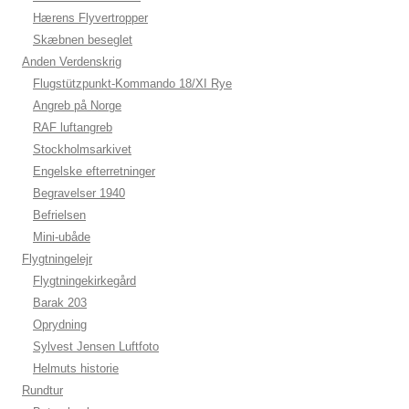
Hærens Flyvertropper
Skæbnen beseglet
Anden Verdenskrig
Flugstützpunkt-Kommando 18/XI Rye
Angreb på Norge
RAF luftangreb
Stockholmsarkivet
Engelske efterretninger
Begravelser 1940
Befrielsen
Mini-ubåde
Flygtningelejr
Flygtningekirkegård
Barak 203
Oprydning
Sylvest Jensen Luftfoto
Helmuts historie
Rundtur