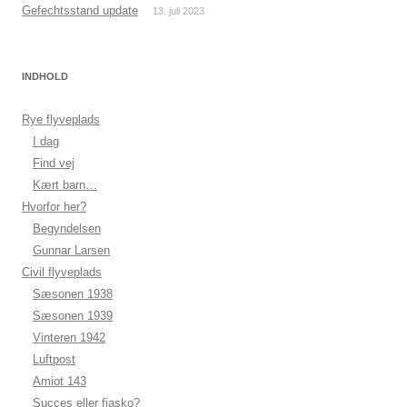
Gefechtsstand update
13. juli 2023
INDHOLD
Rye flyveplads
I dag
Find vej
Kært barn…
Hvorfor her?
Begyndelsen
Gunnar Larsen
Civil flyveplads
Sæsonen 1938
Sæsonen 1939
Vinteren 1942
Luftpost
Amiot 143
Succes eller fiasko?