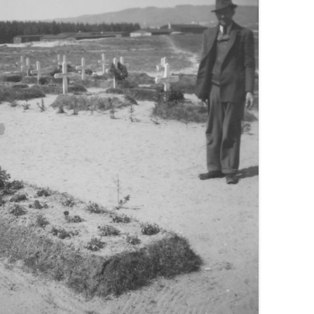
BEGRAVELSER 1940
HÆRENS FLYVERTROPPER
BEFRIELSEN
SKÆBNEN BESEGLET
MINI-UBÅDE