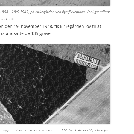
5 1868 – 28/9 1947) på kirkegården ved Rye flyveplads.
Venligst udlånt
alarkiv ©
en den 19. november 1948, fik kirkegården lov til at
e istandsatte de 135 grave.
e højre hjørne. Til venstre ses kanten af Blidsø.
Foto via Styrelsen for