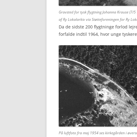
Gravsted for tysk flygtning Johanna Krause (7/
af Ry Lokalarkiv via Støtteforeningen for Ry Lok
Da de sidste 200 flygtninge forlod lejr
forfalde indtil 1964, hvor unge tysker
På luftfoto fra maj 1954 ses kirkegården i øverst