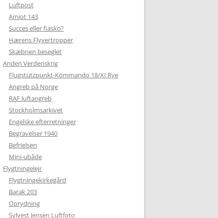
Luftpost
Amiot 143
Succes eller fiasko?
Hærens Flyvertropper
Skæbnen beseglet
Anden Verdenskrig
Flugstützpunkt-Kommando 18/XI Rye
Angreb på Norge
RAF luftangreb
Stockholmsarkivet
Engelske efterretninger
Begravelser 1940
Befrielsen
Mini-ubåde
Flygtningelejr
Flygtningekirkegård
Barak 203
Oprydning
Sylvest Jensen Luftfoto