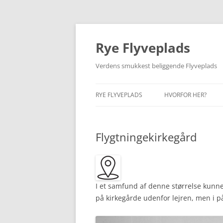
Hop
til
indhold
Rye Flyveplads
Verdens smukkest beliggende Flyveplads
RYE FLYVEPLADS
HVORFOR HER?
I DAG
BEGYNDELSEN
Flygtningekirkegård
FIND VEJ
GUNNAR LARSEN
KÆRT BARN…
I et samfund af denne størrelse kunne
på kirkegårde udenfor lejren, men i på