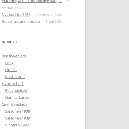
Placering af den oprindelige hangar
23.
februar 2025
Nyt kort fra 1936
4. november 2023
Gefechtsstand update
13. juli 2023
INDHOLD
Rye flyveplads
I dag
Find vej
Kært barn…
Hvorfor her?
Begyndelsen
Gunnar Larsen
Civil flyveplads
Sæsonen 1938
Sæsonen 1939
Vinteren 1942