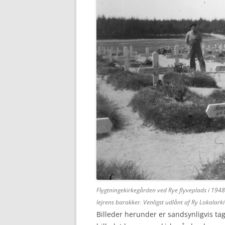
Flygtningekirkegården ved Rye flyveplads i 1948
lejrens barakker.
Venligst udlånt af Ry Lokalark
Billeder herunder er sandsynligvis ta