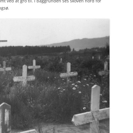
mt ved at gro til. I baggrunden ses skoven nord for
ngsø.