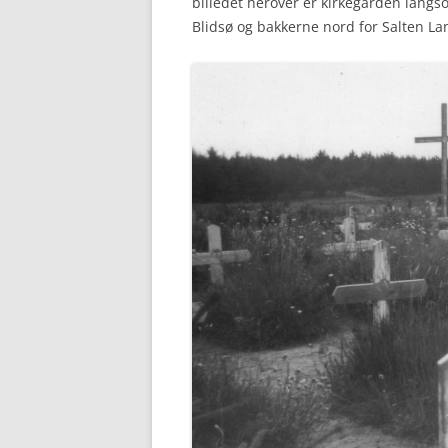
billedet herover er kirkegården langso
Blidsø og bakkerne nord for Salten La