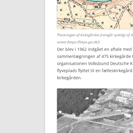
Placeringen af kirkegården fremgår tydeligt af d
nettet (https://hkpn.gst.dk/)
Der blev i 1962 indgået en aftale me
sammenlægningen af 475 kirkegårde til
organisationen Volksbund Deutsche Kr
flyveplads flyttet til en fælleskirkegå
kirkegården.