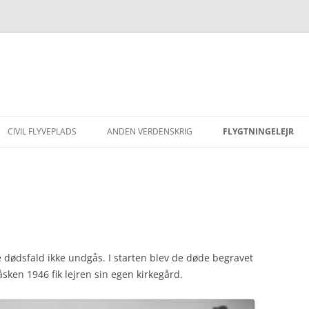
CIVIL FLYVEPLADS
ANDEN VERDENSKRIG
FLYGTNINGELEJR
SÆSONEN 1938
FLUGSTÜTZPUNKT-KOMMANDO
FLYGTNINGEKIRKEG
18/XI RYE
SÆSONEN 1939
HELMUTS HISTORIE
ANGREB PÅ NORGE
VINTEREN 1942
SYLVEST JENSEN LUF
RAF LUFTANGREB
LUFTPOST
OPRYDNING
 dødsfald ikke undgås. I starten blev de døde begravet
STOCKHOLMSARKIVET
sken 1946 fik lejren sin egen kirkegård.
AMIOT 143
BARAK 203
ENGELSKE EFTERRETNINGER
SUCCES ELLER FIASKO?