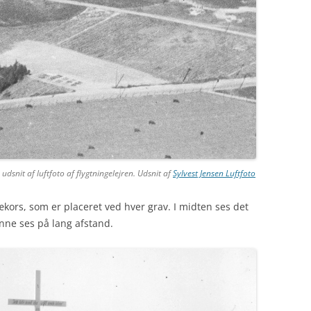
udsnit af luftfoto af flygtningelejren. Udsnit af
Sylvest Jensen Luftfoto
ækors, som er placeret ved hver grav. I midten ses det
ne ses på lang afstand.