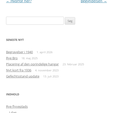
Indlægsnavigation
←
Hvorfor her?
Begyndelsen
→
Søg
efter:
SENESTE NYT
Begravelser i 1940
1. april 2026
Rye Bro
18. maj 2025
Placering af den oprindelige hangar
23. februar 2025
Nyt kort fra 1936
4. november 2023
Gefechtsstand update
13. juli 2023
INDHOLD
Rye flyveplads
I dag