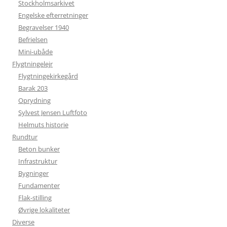
Stockholmsarkivet
Engelske efterretninger
Begravelser 1940
Befrielsen
Mini-ubåde
Flygtningelejr
Flygtningekirkegård
Barak 203
Oprydning
Sylvest Jensen Luftfoto
Helmuts historie
Rundtur
Beton bunker
Infrastruktur
Bygninger
Fundamenter
Flak-stilling
Øvrige lokaliteter
Diverse