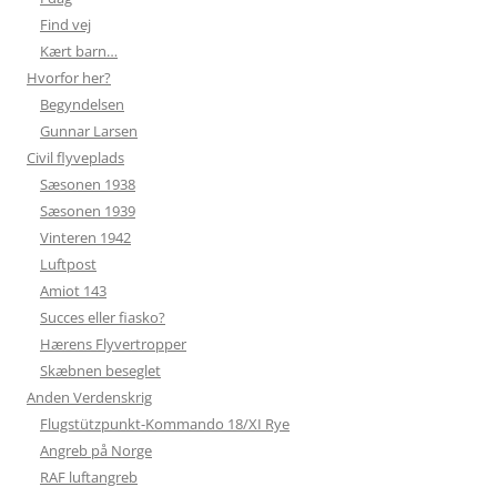
Find vej
Kært barn…
Hvorfor her?
Begyndelsen
Gunnar Larsen
Civil flyveplads
Sæsonen 1938
Sæsonen 1939
Vinteren 1942
Luftpost
Amiot 143
Succes eller fiasko?
Hærens Flyvertropper
Skæbnen beseglet
Anden Verdenskrig
Flugstützpunkt-Kommando 18/XI Rye
Angreb på Norge
RAF luftangreb