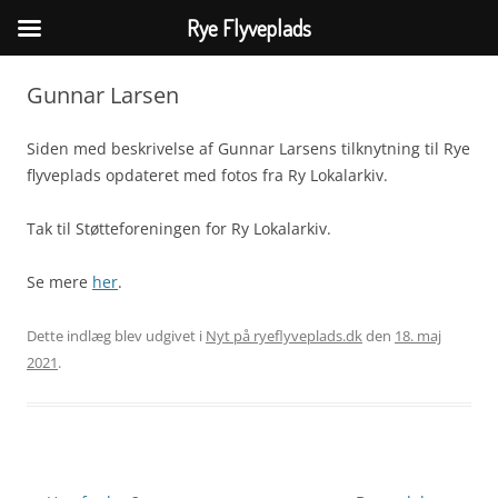
Rye Flyveplads
Hop
til
Gunnar Larsen
indhold
Siden med beskrivelse af Gunnar Larsens tilknytning til Rye
flyveplads opdateret med fotos fra Ry Lokalarkiv.
Tak til Støtteforeningen for Ry Lokalarkiv.
Se mere
her
.
Dette indlæg blev udgivet i
Nyt på ryeflyveplads.dk
den
18. maj
2021
.