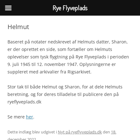
Rye Flyveplads
Hop
til
Helmut
indhold
Baseret på notater nedskrevet af Helmuts datter, Sharon,
er der oprettet en side, som fortæller om Helmuts
oplevelser som tysk flygtning på Rye Flyveplads i perioden
9. juli 1945 til 12. november 1947. Oplysningerne er
suppleret med arkivalier fra Rigsarkivet.
Stor tak til både Helmut og Sharon, for at dele Helmuts
beretning, og for deres tilladelse til publicere den på
ryeflyveplads.dk
Se mere
her
.
Dette indlæg blev udgivet i
Nyt på ryeflyveplads.dk
den
18.
december 2022
.