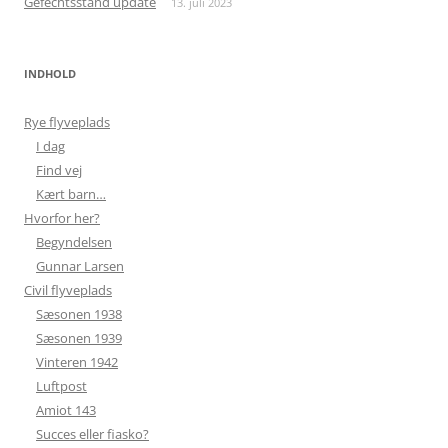
Gefechtsstand update
13. juli 2023
INDHOLD
Rye flyveplads
I dag
Find vej
Kært barn…
Hvorfor her?
Begyndelsen
Gunnar Larsen
Civil flyveplads
Sæsonen 1938
Sæsonen 1939
Vinteren 1942
Luftpost
Amiot 143
Succes eller fiasko?