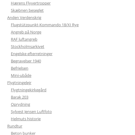
Hærens Flyvertropper
Skæbnen beseglet
Anden Verdenskrig
Flugstützpunkt-Kommando 18/XI Rye
Angreb på Norge
RAF luftangreb
Stockholmsarkivet
Engelske efterretninger
Begravelser 1940
Befrielsen
Mini-ubåde
Flygtningelejr
Flygtningekirkegård
Barak 203
Oprydning
Sylvest Jensen Luftfoto
Helmuts historie
Rundtur
Beton bunker