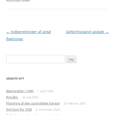
Indlægsnavigation
←
Indberetninger af antal
Gefechtsstand update
→
flygtninge
Søg
efter:
SENESTE NYT
Begravelser i 1940
1. april 2026
Rye Bro
18. maj 2025
Placering af den oprindelige hangar
23. februar 2025
Nyt kort fra 1936
4. november 2023