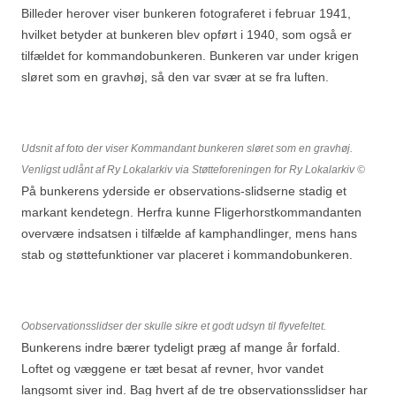
Billeder herover viser bunkeren fotograferet i februar 1941,
hvilket betyder at bunkeren blev opført i 1940, som også er
tilfældet for kommandobunkeren. Bunkeren var under krigen
sløret som en gravhøj, så den var svær at se fra luften.
Udsnit af foto der viser Kommandant bunkeren sløret som en gravhøj.
Venligst udlånt af Ry Lokalarkiv via Støtteforeningen for Ry Lokalarkiv
©
På bunkerens yderside er observations-slidserne stadig et
markant kendetegn. Herfra kunne Fligerhorstkommandanten
overvære indsatsen i tilfælde af kamphandlinger, mens hans
stab og støttefunktioner var placeret i kommandobunkeren.
Oobservationsslidser der skulle sikre et godt udsyn til flyvefeltet.
Bunkerens indre bærer tydeligt præg af mange år forfald.
Loftet og væggene er tæt besat af revner, hvor vandet
langsomt siver ind. Bag hvert af de tre observationsslidser har