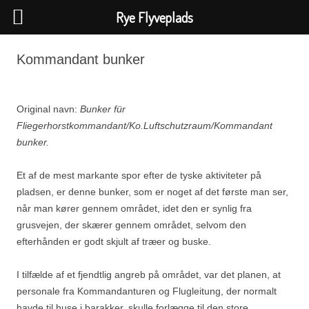
Rye Flyveplads
Hop
til
Kommandant bunker
indhold
Original navn:
Bunker für
Fliegerhorstkommandant/Ko.Luftschutzraum/Kommandant
bunker.
Et af de mest markante spor efter de tyske aktiviteter på
pladsen, er denne bunker, som er noget af det første man ser,
når man kører gennem området, idet den er synlig fra
grusvejen, der skærer gennem området, selvom den
efterhånden er godt skjult af træer og buske.
I tilfælde af et fjendtlig angreb på området, var det planen, at
personale fra Kommandanturen og Flugleitung, der normalt
havde til huse i barakker, skulle forlægge til den store