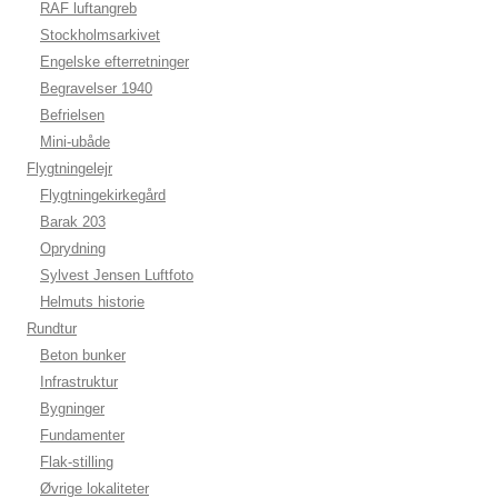
RAF luftangreb
Stockholmsarkivet
Engelske efterretninger
Begravelser 1940
Befrielsen
Mini-ubåde
Flygtningelejr
Flygtningekirkegård
Barak 203
Oprydning
Sylvest Jensen Luftfoto
Helmuts historie
Rundtur
Beton bunker
Infrastruktur
Bygninger
Fundamenter
Flak-stilling
Øvrige lokaliteter