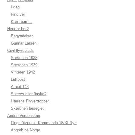
I dag
Find vej
Kært barn…
Hvorfor her?
Begyndelsen
Gunnar Larsen
Civil flyveplads
Sæsonen 1938
Sæsonen 1939
Vinteren 1942
Luftpost
Amiot 143
Succes eller fiasko?
Hærens Flyvertropper
Skæbnen beseglet
Anden Verdenskrig
Flugstützpunkt-Kommando 18/XI Rye
Angreb på Norge