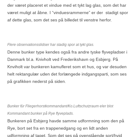
der været placeret et vindue med et tykt lag glas, som det har
været muligt at åbne. I “vinduesrammerne” er der stadigt spor
af dette glas, som det ses på billedet til venstre herfor.
Flere observationsslidser har stadig spor at tykt glas.
Denne bunker type kendes også fra andre tyske flyvepladser i
Danmark bl.a. Knivholt ved Frederikshavn og Esbjerg. På
Knviholt var bunkeren kamufleret som et hus, og var desuden
helt rektangulær uden det forlængede indgangsparti, som ses
på grafikken nederst på siden.
Bunker für Fliegerhorstkommandant/Ko.Luftschutzraum eler blot
Kommandant bunker på Rye flyveplads.
Bunkeren på Esbjerg havde samme udformning som den på
Rye, bort set fra en trappenedgang og en lidt anden
udformning af taget. Som det ses på ovenstående sort/hvid