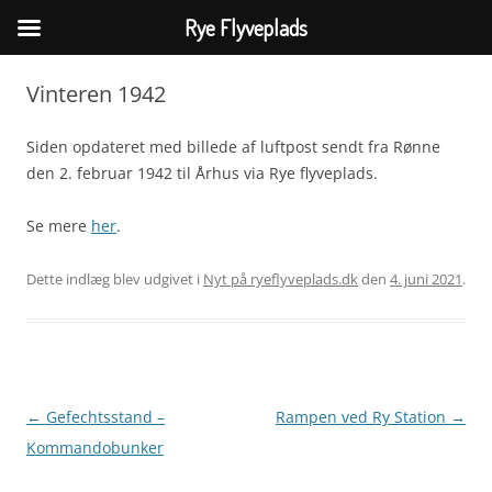
Rye Flyveplads
Hop
til
Vinteren 1942
indhold
Siden opdateret med billede af luftpost sendt fra Rønne
den 2. februar 1942 til Århus via Rye flyveplads.
Se mere
her
.
Dette indlæg blev udgivet i
Nyt på ryeflyveplads.dk
den
4. juni 2021
.
Indlægsnavigation
←
Gefechtsstand –
Rampen ved Ry Station
→
Kommandobunker