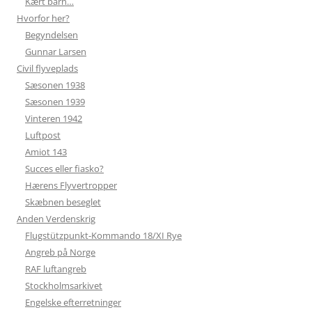
Kært barn…
Hvorfor her?
Begyndelsen
Gunnar Larsen
Civil flyveplads
Sæsonen 1938
Sæsonen 1939
Vinteren 1942
Luftpost
Amiot 143
Succes eller fiasko?
Hærens Flyvertropper
Skæbnen beseglet
Anden Verdenskrig
Flugstützpunkt-Kommando 18/XI Rye
Angreb på Norge
RAF luftangreb
Stockholmsarkivet
Engelske efterretninger