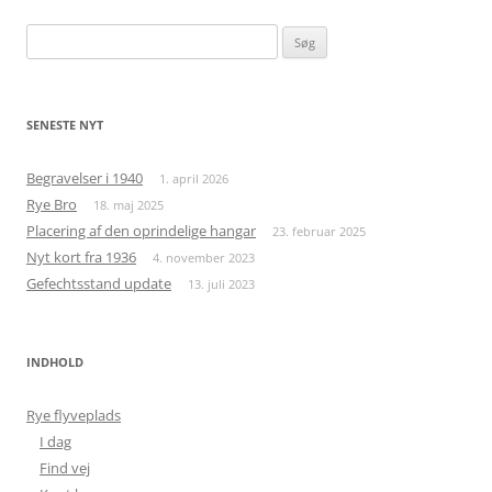
Søg
efter:
SENESTE NYT
Begravelser i 1940
1. april 2026
Rye Bro
18. maj 2025
Placering af den oprindelige hangar
23. februar 2025
Nyt kort fra 1936
4. november 2023
Gefechtsstand update
13. juli 2023
INDHOLD
Rye flyveplads
I dag
Find vej