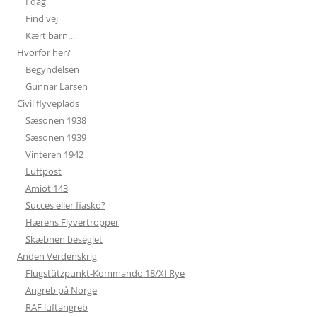
I dag
Find vej
Kært barn…
Hvorfor her?
Begyndelsen
Gunnar Larsen
Civil flyveplads
Sæsonen 1938
Sæsonen 1939
Vinteren 1942
Luftpost
Amiot 143
Succes eller fiasko?
Hærens Flyvertropper
Skæbnen beseglet
Anden Verdenskrig
Flugstützpunkt-Kommando 18/XI Rye
Angreb på Norge
RAF luftangreb