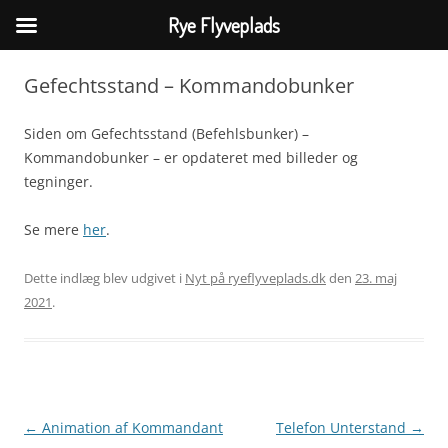
Rye Flyveplads
Hop
til
Gefechtsstand – Kommandobunker
indhold
Siden om Gefechtsstand (Befehlsbunker) –
Kommandobunker – er opdateret med billeder og
tegninger.
Se mere
her
.
Dette indlæg blev udgivet i
Nyt på ryeflyveplads.dk
den
23. maj
2021
.
Indlægsnavigation
←
Animation af Kommandant
Telefon Unterstand
→