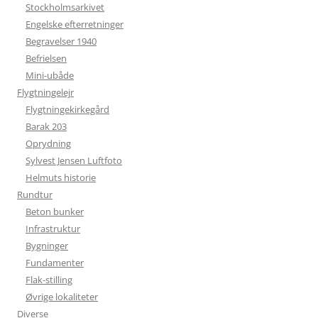
Stockholmsarkivet
Engelske efterretninger
Begravelser 1940
Befrielsen
Mini-ubåde
Flygtningelejr
Flygtningekirkegård
Barak 203
Oprydning
Sylvest Jensen Luftfoto
Helmuts historie
Rundtur
Beton bunker
Infrastruktur
Bygninger
Fundamenter
Flak-stilling
Øvrige lokaliteter
Diverse