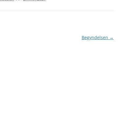
BEGRAVELSER 1940
HÆRENS FLYVERTROPPER
BEFRIELSEN
SKÆBNEN BESEGLET
MINI-UBÅDE
Begyndelsen
→