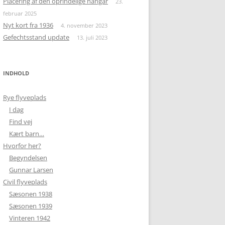
Placering af den oprindelige hangar
23.
februar 2025
Nyt kort fra 1936
4. november 2023
Gefechtsstand update
13. juli 2023
INDHOLD
Rye flyveplads
I dag
Find vej
Kært barn…
Hvorfor her?
Begyndelsen
Gunnar Larsen
Civil flyveplads
Sæsonen 1938
Sæsonen 1939
Vinteren 1942