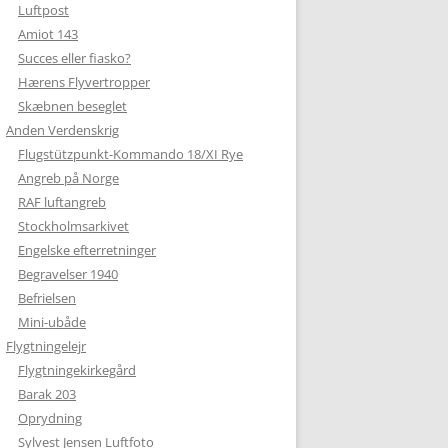
Luftpost
Amiot 143
Succes eller fiasko?
Hærens Flyvertropper
Skæbnen beseglet
Anden Verdenskrig
Flugstützpunkt-Kommando 18/XI Rye
Angreb på Norge
RAF luftangreb
Stockholmsarkivet
Engelske efterretninger
Begravelser 1940
Befrielsen
Mini-ubåde
Flygtningelejr
Flygtningekirkegård
Barak 203
Oprydning
Sylvest Jensen Luftfoto