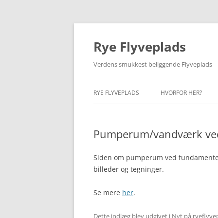
Hop
til
indhold
Rye Flyveplads
Verdens smukkest beliggende Flyveplads
RYE FLYVEPLADS
HVORFOR HER?
I DAG
BEGYNDELSEN
Pumperum/vandværk ve
FIND VEJ
GUNNAR LARSEN
KÆRT BARN…
Siden om pumperum ved fundamenter
billeder og tegninger.
Se mere
her
.
Dette indlæg blev udgivet i
Nyt på ryeflyve