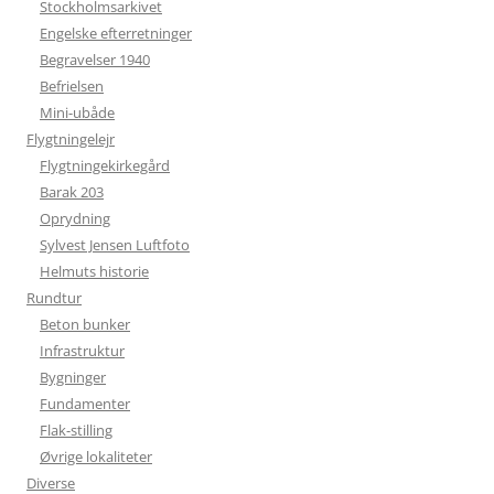
Stockholmsarkivet
Engelske efterretninger
Begravelser 1940
Befrielsen
Mini-ubåde
Flygtningelejr
Flygtningekirkegård
Barak 203
Oprydning
Sylvest Jensen Luftfoto
Helmuts historie
Rundtur
Beton bunker
Infrastruktur
Bygninger
Fundamenter
Flak-stilling
Øvrige lokaliteter
Diverse