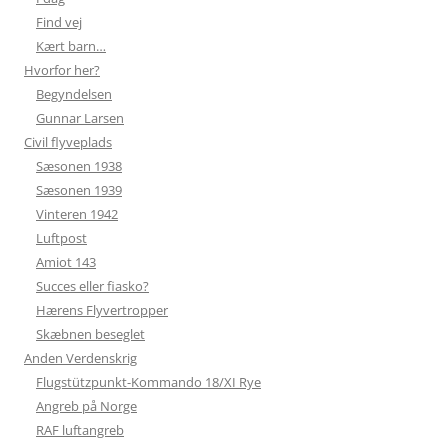
Find vej
Kært barn…
Hvorfor her?
Begyndelsen
Gunnar Larsen
Civil flyveplads
Sæsonen 1938
Sæsonen 1939
Vinteren 1942
Luftpost
Amiot 143
Succes eller fiasko?
Hærens Flyvertropper
Skæbnen beseglet
Anden Verdenskrig
Flugstützpunkt-Kommando 18/XI Rye
Angreb på Norge
RAF luftangreb