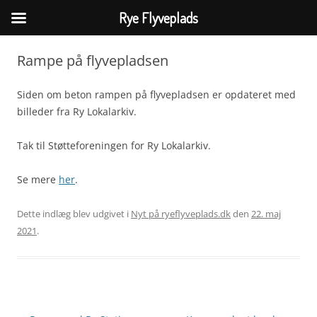
Rye Flyveplads
Hop
til
Rampe på flyvepladsen
indhold
Siden om beton rampen på flyvepladsen er opdateret med
billeder fra Ry Lokalarkiv.
Tak til Støtteforeningen for Ry Lokalarkiv.
Se mere
her
.
Dette indlæg blev udgivet i
Nyt på ryeflyveplads.dk
den
22. maj
2021
.