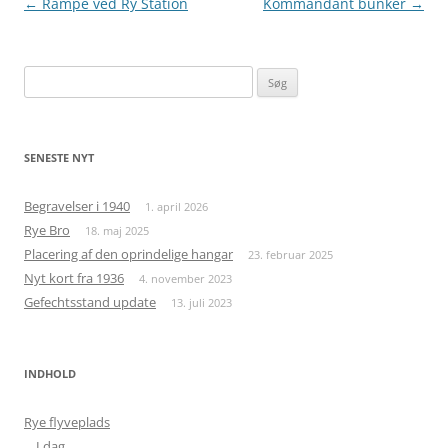
Indlægsnavigation
←
Rampe ved Ry Station
Kommandant bunker
→
Søg
efter:
SENESTE NYT
Begravelser i 1940
1. april 2026
Rye Bro
18. maj 2025
Placering af den oprindelige hangar
23. februar 2025
Nyt kort fra 1936
4. november 2023
Gefechtsstand update
13. juli 2023
INDHOLD
Rye flyveplads
I dag