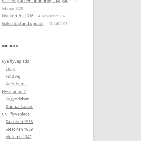
Placering af den oprindelige hangar
23.
februar 2025
Nyt kort fra 1936
4. november 2023
Gefechtsstand update
13. juli 2023
INDHOLD
Rye flyveplads
I dag
Find vej
Kært barn…
Hvorfor her?
Begyndelsen
Gunnar Larsen
Civil flyveplads
Sæsonen 1938
Sæsonen 1939
Vinteren 1942