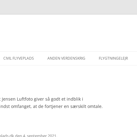
CIVIL FLYVEPLADS
ANDEN VERDENSKRIG
FLYGTNINGELEJR
SÆSONEN 1938
FLUGSTÜTZPUNKT-KOMMANDO
FLYGTNINGEKIRKEGÅ
18/XI RYE
SÆSONEN 1939
HELMUTS HISTORIE
ANGREB PÅ NORGE
VINTEREN 1942
SYLVEST JENSEN LUF
t Jensen Luftfoto giver så godt et indblik i
RAF LUFTANGREB
indst omfanget, at de fortjener en særskilt omtale.
LUFTPOST
OPRYDNING
STOCKHOLMSARKIVET
AMIOT 143
BARAK 203
ENGELSKE EFTERRETNINGER
SUCCES ELLER FIASKO?
plads.dk
den
4. september 2021
.