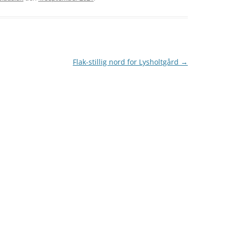
BEGRAVELSER 1940
HÆRENS FLYVERTROPPER
BEFRIELSEN
SKÆBNEN BESEGLET
MINI-UBÅDE
Flak-stillig nord for Lysholtgård
→