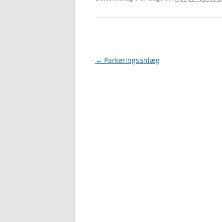
Indlægsnavigation
←
Parkeringsanlæg