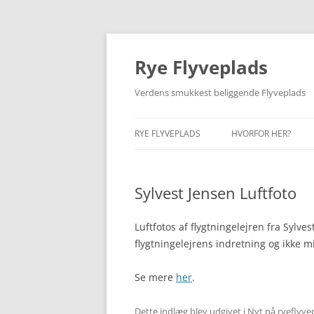
Hop
til
indhold
Rye Flyveplads
Verdens smukkest beliggende Flyveplads
RYE FLYVEPLADS
HVORFOR HER?
I DAG
BEGYNDELSEN
Sylvest Jensen Luftfoto
FIND VEJ
GUNNAR LARSEN
KÆRT BARN…
Luftfotos af flygtningelejren fra Sylves
flygtningelejrens indretning og ikke m
Se mere
her
.
Dette indlæg blev udgivet i
Nyt på ryeflyve