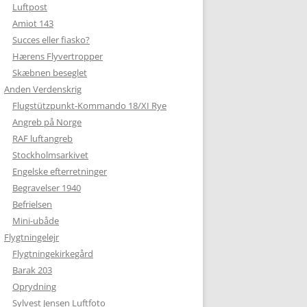
Luftpost
Amiot 143
Succes eller fiasko?
Hærens Flyvertropper
Skæbnen beseglet
Anden Verdenskrig
Flugstützpunkt-Kommando 18/XI Rye
Angreb på Norge
RAF luftangreb
Stockholmsarkivet
Engelske efterretninger
Begravelser 1940
Befrielsen
Mini-ubåde
Flygtningelejr
Flygtningekirkegård
Barak 203
Oprydning
Sylvest Jensen Luftfoto