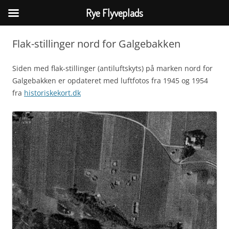
Rye Flyveplads
Hop
til
Flak-stillinger nord for Galgebakken
indhold
Siden med flak-stillinger (antiluftskyts) på marken nord for
Galgebakken er opdateret med luftfotos fra 1945 og 1954
fra
historiskekort.dk