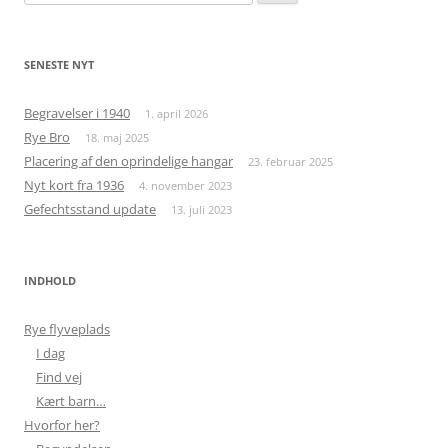
efter:
SENESTE NYT
Begravelser i 1940
1. april 2026
Rye Bro
18. maj 2025
Placering af den oprindelige hangar
23. februar 2025
Nyt kort fra 1936
4. november 2023
Gefechtsstand update
13. juli 2023
INDHOLD
Rye flyveplads
I dag
Find vej
Kært barn…
Hvorfor her?