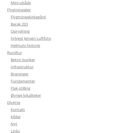
Mini-ubåde
Flygtningelejr
Flygtningekirkegård
Barak 203
Oprydning
Sylvest Jensen Luftfoto
Helmuts historie
Rundtur
Beton bunker
Infrastruktur
Bygninger
Fundamenter
Flak-stilling
Øvrige lokaliteter
Diverse
Kontakt
Kilder
Nyt
Links