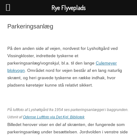
Rye Flyveplads
Hop
til
Parkeringsanlæg
indhold
På den anden side af vejen, nordvest for Lysholtgård ved
Vissingkloster, indrettede tyskerne et
parkeringsanlæg/vognskjul, bl.a. til den lange
Culemeyer
blokvogn
. Området nord for vejen består af en lang naturlig
skrænt, og heri gravede tyskerne en række indhak, hvor
pladsens køretøjer kunne stå relativt sikkert.
På luftfoto af Lyshøltgård fra 1954 ses parkeringsanlægget i baggrunden.
Udsnit af
Odense Luftfoto via Det Kgl. Bibliotek
.
Billedet herover viser en del af skrænten, der fungerede som
parkeringsanlæg under besættelsen. Jordvolden i venstre side