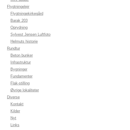
Flygtningelejr
Flygtningekirkegård
Barak 203
Oprydning
Sylvest Jensen Luftfoto
Helmuts historie
Rundtur
Beton bunker
Infrastruktur
Bygninger
Fundamenter
Flak-stilling
Øvrige lokaliteter
Diverse
Kontakt
Kilder
Nyt
Links