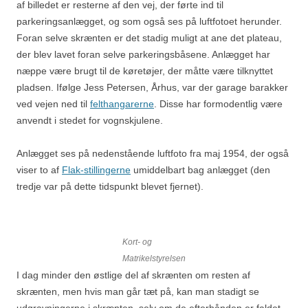
af billedet er resterne af den vej, der førte ind til
parkeringsanlægget, og som også ses på luftfotoet herunder.
Foran selve skrænten er det stadig muligt at ane det plateau,
der blev lavet foran selve parkeringsbåsene. Anlægget har
næppe være brugt til de køretøjer, der måtte være tilknyttet
pladsen. Ifølge Jess Petersen, Århus, var der garage barakker
ved vejen ned til
felthangarerne
. Disse har formodentlig være
anvendt i stedet for vognskjulene.
Anlægget ses på nedenstående luftfoto fra maj 1954, der også
viser to af
Flak-stillingerne
umiddelbart bag anlægget (den
tredje var på dette tidspunkt blevet fjernet).
Kort- og
Matrikelstyrelsen
I dag minder den østlige del af skrænten om resten af
skrænten, men hvis man går tæt på, kan man stadigt se