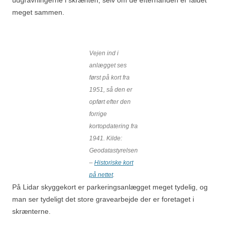
udgravningerne i skrænten, selv om de efterhånden er faldet
meget sammen.
Vejen ind i
anlægget ses
først på kort fra
1951, så den er
opført efter den
forrige
kortopdatering fra
1941.
Kilde:
Geodatastyrelsen
–
Historiske kort
på nettet
.
På Lidar skyggekort er parkeringsanlægget meget tydelig, og
man ser tydeligt det store gravearbejde der er foretaget i
skrænterne.