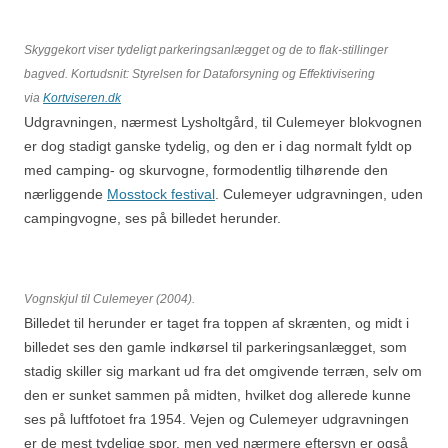
Skyggekort viser tydeligt parkeringsanlægget og de to flak-stillinger
bagved. Kortudsnit: Styrelsen for Dataforsyning og Effektivisering
via
Kortviseren.dk
Udgravningen, nærmest Lysholtgård, til Culemeyer blokvognen
er dog stadigt ganske tydelig, og den er i dag normalt fyldt op
med camping- og skurvogne, formodentlig tilhørende den
nærliggende
Mosstock festival
. Culemeyer udgravningen, uden
campingvogne, ses på billedet herunder.
Vognskjul til Culemeyer (2004).
Billedet til herunder er taget fra toppen af skrænten, og midt i
billedet ses den gamle indkørsel til parkeringsanlægget, som
stadig skiller sig markant ud fra det omgivende terræn, selv om
den er sunket sammen på midten, hvilket dog allerede kunne
ses på luftfotoet fra 1954. Vejen og Culemeyer udgravningen
er de mest tydelige spor, men ved nærmere eftersyn er også