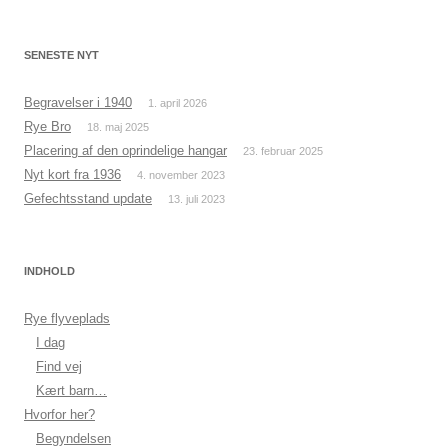
SENESTE NYT
Begravelser i 1940
1. april 2026
Rye Bro
18. maj 2025
Placering af den oprindelige hangar
23. februar 2025
Nyt kort fra 1936
4. november 2023
Gefechtsstand update
13. juli 2023
INDHOLD
Rye flyveplads
I dag
Find vej
Kært barn…
Hvorfor her?
Begyndelsen