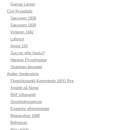
Gunnar Larsen
Civil flyveplads
Sæsonen 1938
Sæsonen 1939
Vinteren 1942
Luftpost
Amiot 143
Succes eller fiasko?
Hærens Flyvertropper
Skæbnen beseglet
Anden Verdenskrig
Flugstützpunkt-Kommando 18/XI Rye
Angreb på Norge
RAF luftangreb
Stockholmsarkivet
Engelske efterretninger
Begravelser 1940
Befrielsen
Mini-ubåde